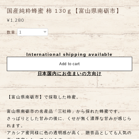
国産純粋蜂蜜 柿 130ｇ【富山県南砺市】
¥1,280
数量
International shipping available
Add to cart
日本国内にお住まいの方向け
【富山県南砺市】で採取した柿蜜。
富山県南砺市の名産品「三社柿」から採れた蜂蜜です。
さっぱりとした甘みの後に、くせが無く濃厚な甘みが感じら
れます。
アカシア蜜同様に色の透明感が高く、贈答品としても人気の