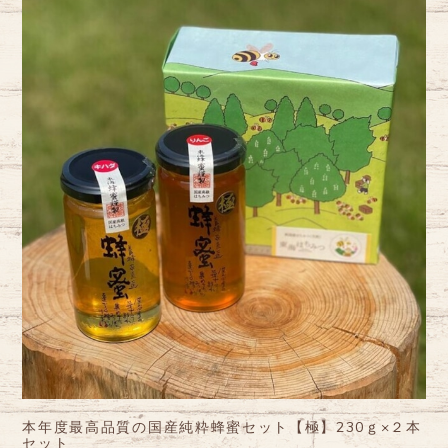
本年度最高品質の国産純粋蜂蜜セット【極】230ｇ×２本
セット