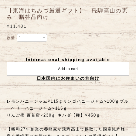
【東海はちみつ厳選ギフト】 飛騨高山の恵
み 贈答品向け
¥11,431
数量
International shipping available
Add to cart
日本国内にお住まいの方向け
レモンハニージャム×115ｇリンゴハニージャム×100ｇブル
ーベリーハニージャム×115ｇ
りんご蜜 百花蜜×230ｇ キハダ【極】×450ｇ
【昭和27年創業の養蜂家が飛騨高山で採取した国産純粋蜂