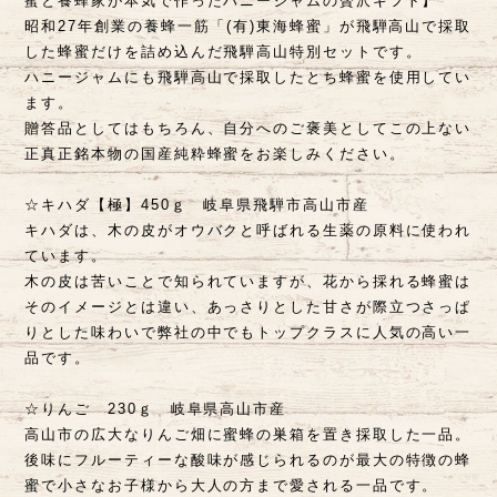
蜜と養蜂家が本気で作ったハニージャムの贅沢ギフト】
昭和27年創業の養蜂一筋「(有)東海蜂蜜」が飛騨高山で採取
した蜂蜜だけを詰め込んだ飛騨高山特別セットです。
ハニージャムにも飛騨高山で採取したとち蜂蜜を使用してい
ます。
贈答品としてはもちろん、自分へのご褒美としてこの上ない
正真正銘本物の国産純粋蜂蜜をお楽しみください。
☆キハダ【極】450ｇ 岐阜県飛騨市高山市産
キハダは、木の皮がオウバクと呼ばれる生薬の原料に使われ
ています。
木の皮は苦いことで知られていますが、花から採れる蜂蜜は
そのイメージとは違い、あっさりとした甘さが際立つさっぱ
りとした味わいで弊社の中でもトップクラスに人気の高い一
品です。
☆りんご 230ｇ 岐阜県高山市産
高山市の広大なりんご畑に蜜蜂の巣箱を置き採取した一品。
後味にフルーティーな酸味が感じられるのが最大の特徴の蜂
蜜で小さなお子様から大人の方まで愛される一品です。