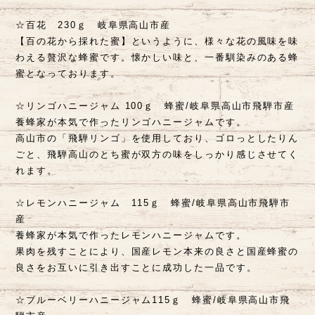
☆百花 230ｇ 岐阜県高山市産
【百の花から採れた蜜】というように、様々な花の風味を味
わえる贅沢な蜂蜜です。懐かしい味と、一番馴染みのある蜂
蜜となっております。
☆リンゴハニージャム 100ｇ 蜂蜜/岐阜県高山市飛騨市産
養蜂家が本気で作ったリンゴハニージャムです。
高山市の「飛騨リンゴ」を使用しており、ゴロっとしたりん
ごと、飛騨高山のとち蜜が双方の味をしっかり感じさせてく
れます。
☆レモンハニージャム 115ｇ 蜂蜜/岐阜県高山市飛騨市
産
養蜂家が本気で作ったレモンハニージャムです。
果肉を残すことにより、国産レモン本来の良さと国産蜂蜜の
良さをお互いに引き出すことに成功した一品です。
☆ブルーベリーハニージャム115ｇ 蜂蜜/岐阜県高山市飛