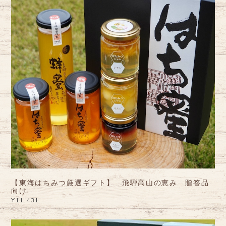
【東海はちみつ厳選ギフト】 飛騨高山の恵み 贈答品
向け
¥11,431